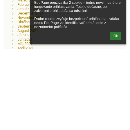
Marec 2022
EduPage používa iba 2 cookie – jedno nevyhnutné pre 
Február 2022
fungovanie prihlasovania. Toto je dočasné, po 
Január 2022
zatvorení prehliadača sa odstráni.

December 2021
November 2021
Druhé cookie zvyšuje bezpečnosť prihlásenia - vďaka 
Október 2021
nemu EduPage vie identifikovať prihlásenie z 
September 2021
neznámeho počítača.
August 2021
Júl 2021
Ok
Jún 2021
Máj 2021
Apríl 2021
Marec 2021
Február 2021
Január 2021
December 2020
November 2020
Október 2020
September 2020
August 2020
Jún 2020
Máj 2020
Apríl 2020
Marec 2020
Február 2020
Január 2020
December 2019
November 2019
Október 2019
September 2019