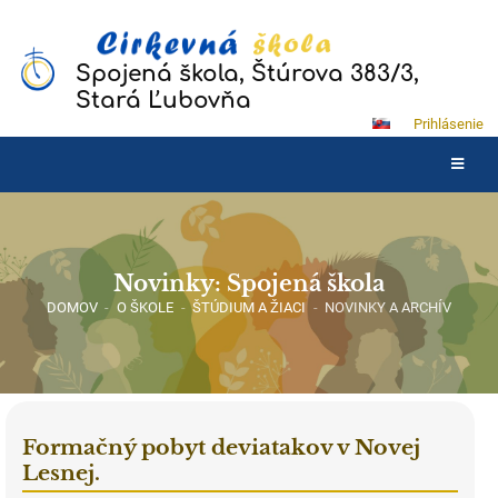
Spojená škola, Štúrova 383/3,
Stará Ľubovňa
Prihlásenie
Novinky: Spojená škola
DOMOV
-
O ŠKOLE
-
ŠTÚDIUM A ŽIACI
-
NOVINKY A ARCHÍV
Formačný pobyt deviatakov v Novej
Lesnej.