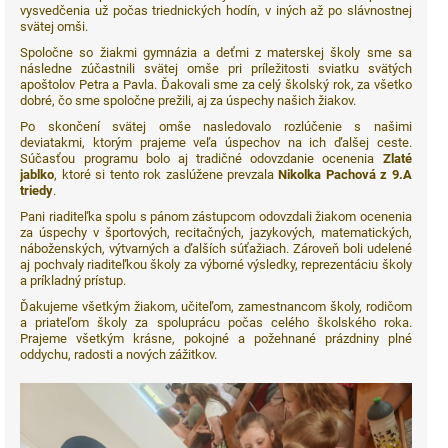
vysvedčenia už počas triednických hodín, v iných až po slávnostnej
svätej omši.
Spoločne so žiakmi gymnázia a deťmi z materskej školy sme sa
následne zúčastnili svätej omše pri príležitosti sviatku svätých
apoštolov Petra a Pavla. Ďakovali sme za celý školský rok, za všetko
dobré, čo sme spoločne prežili, aj za úspechy našich žiakov.
Po skončení svätej omše nasledovalo rozlúčenie s našimi
deviatakmi, ktorým prajeme veľa úspechov na ich ďalšej ceste.
Súčasťou programu bolo aj tradičné odovzdanie ocenenia
Zlaté
jablko
, ktoré si tento rok zaslúžene prevzala
Nikolka Pachová z 9.A
triedy
.
Pani riaditeľka spolu s pánom zástupcom odovzdali žiakom ocenenia
za úspechy v športových, recitačných, jazykových, matematických,
náboženských, výtvarných a ďalších súťažiach. Zároveň boli udelené
aj pochvaly riaditeľkou školy za výborné výsledky, reprezentáciu školy
a príkladný prístup.
Ďakujeme všetkým žiakom, učiteľom, zamestnancom školy, rodičom
a priateľom školy za spoluprácu počas celého školského roka.
Prajeme všetkým krásne, pokojné a požehnané prázdniny plné
oddychu, radosti a nových zážitkov.