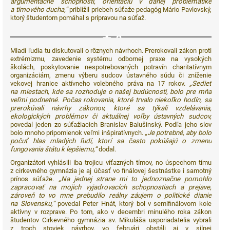
argumentačné schopnosti, orientáciu v danej problematike
a tímového ducha,“
priblížil priebeh súťaže pedagóg Mário Pavlovský,
ktorý študentom pomáhal s prípravou na súťaž.
2
Mladí ľudia tu diskutovali o rôznych návrhoch. Prerokovali zákon proti
extrémizmu, zavedenie systému odbornej praxe na vysokých
školách, poskytovanie nespotrebovaných potravín charitatívnym
organizáciám, zmenu výberu sudcov ústavného súdu či zníženie
vekovej hranice aktívneho volebného práva na 17 rokov.
„Sedieť
na miestach, kde sa rozhoduje o našej budúcnosti, bolo pre mňa
veľmi podnetné. Počas rokovania, ktoré trvalo niekoľko hodín, sa
prerokúvali návrhy zákonov, ktoré sa týkali vzdelávania,
ekologických problémov či aktuálnej voľby ústavných sudcov,
povedal jeden zo súťažiacich Branislav Balušinský. Podľa jeho slov
bolo mnoho pripomienok veľmi inšpiratívnych.
„Je potrebné, aby bolo
počuť hlas mladých ľudí, ktorí sa často pokúšajú o zmenu
fungovania štátu k lepšiemu,“
dodal.
Organizátori vyhlásili iba trojicu víťazných tímov, no úspechom tímu
z cirkevného gymnázia je aj účasť vo finálovej šestnástke i samotný
prínos súťaže.
„
Na jednej strane mi to jednoznačne pomohlo
zapracovať na mojich vyjadrovacích schopnostiach a prejave,
zároveň to vo mne prebudilo reálny záujem o politické dianie
na Slovensku,“
povedal Peter Hnát, ktorý bol v semifinálovom kole
aktívny v rozprave. Po tom, ako v decembri minulého roka zákon
študentov Cirkevného gymnázia sv. Mikuláša usporiadatelia vybrali
z troch stoviek návrhov, vo februári obstáli aj v silnej