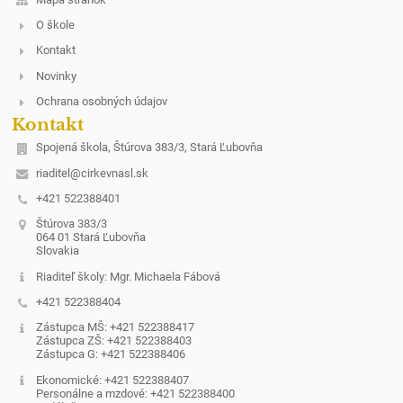
O škole
Kontakt
Novinky
Ochrana osobných údajov
Kontakt
Spojená škola, Štúrova 383/3, Stará Ľubovňa
riaditel@cirkevnasl.sk
+421 522388401
Štúrova 383/3
064 01 Stará Ľubovňa
Slovakia
Riaditeľ školy: Mgr. Michaela Fábová
+421 522388404
Zástupca MŠ: +421 522388417
Zástupca ZŠ: +421 522388403
Zástupca G: +421 522388406
Ekonomické: +421 522388407
Personálne a mzdové: +421 522388400