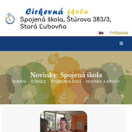
Spojená škola, Štúrova 383/3,
Stará Ľubovňa
Prihlásenie
Novinky: Spojená škola
DOMOV
-
O ŠKOLE
-
ŠTÚDIUM A ŽIACI
-
NOVINKY A ARCHÍV