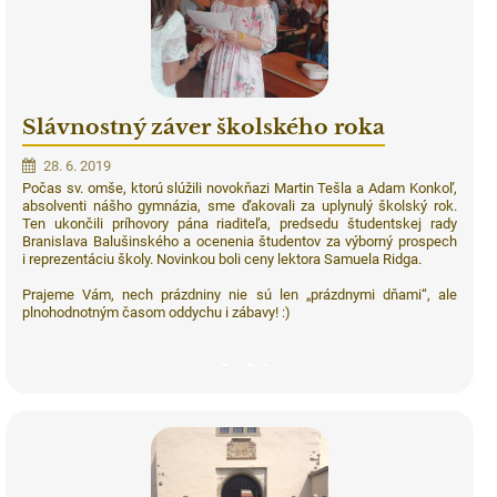
Slávnostný záver školského roka
28. 6. 2019
Počas sv. omše, ktorú slúžili novokňazi Martin Tešla a Adam Konkoľ,
absolventi nášho gymnázia, sme ďakovali za uplynulý školský rok.
Ten ukončili príhovory pána riaditeľa, predsedu študentskej rady
Branislava Balušinského a ocenenia študentov za výborný prospech
i reprezentáciu školy. Novinkou boli ceny lektora Samuela Ridga.
Prajeme Vám, nech prázdniny nie sú len „prázdnymi dňami“, ale
plnohodnotným časom oddychu i zábavy! :)
24