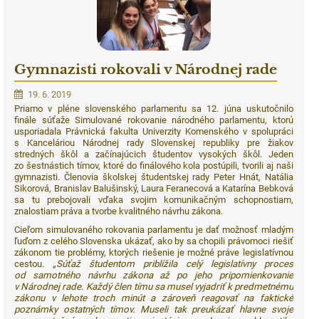
Gymnazisti rokovali v Národnej rade
19. 6. 2019
Priamo v pléne slovenského parlamentu sa 12. júna uskutočnilo
finále súťaže Simulované rokovanie národného parlamentu, ktorú
usporiadala Právnická fakulta Univerzity Komenského v spolupráci
s Kanceláriou Národnej rady Slovenskej republiky pre žiakov
stredných škôl a začínajúcich študentov vysokých škôl. Jeden
zo šestnástich tímov, ktoré do finálového kola postúpili, tvorili aj naši
gymnazisti. Členovia školskej študentskej rady Peter Hnát, Natália
Sikorová, Branislav Balušinský, Laura Feranecová a Katarína Bebková
sa tu prebojovali vďaka svojim komunikačným schopnostiam,
znalostiam práva a tvorbe kvalitného návrhu zákona.
Cieľom simulovaného rokovania parlamentu je dať možnosť mladým
ľuďom z celého Slovenska ukázať, ako by sa chopili právomoci riešiť
zákonom tie problémy, ktorých riešenie je možné práve legislatívnou
cestou.
„Súťaž študentom priblížila celý legislatívny proces
od samotného návrhu zákona až po jeho pripomienkovanie
v Národnej rade. Každý člen tímu sa musel vyjadriť k predmetnému
zákonu v lehote troch minút a zároveň reagovať na faktické
poznámky ostatných tímov. Museli tak preukázať hlavne svoje