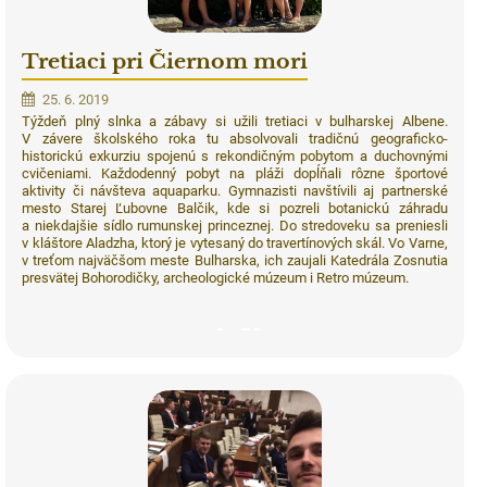
Tretiaci pri Čiernom mori
25. 6. 2019
Týždeň plný slnka a zábavy si užili tretiaci v bulharskej Albene.
V závere školského roka tu absolvovali tradičnú geograficko-
historickú exkurziu spojenú s rekondičným pobytom a duchovnými
cvičeniami. Každodenný pobyt na pláži dopĺňali rôzne športové
aktivity či návšteva aquaparku. Gymnazisti navštívili aj partnerské
mesto Starej Ľubovne Balčik, kde si pozreli botanickú záhradu
a niekdajšie sídlo rumunskej princeznej. Do stredoveku sa preniesli
v kláštore Aladzha, ktorý je vytesaný do travertínových skál. Vo Varne,
v treťom najväčšom meste Bulharska, ich zaujali Katedrála Zosnutia
presvätej Bohorodičky, archeologické múzeum i Retro múzeum.
59