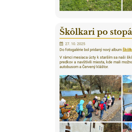
Škôlkari po stop
27. 10. 2025
Do fotogalérie bol pridaný nový album
Škôlk
V rámci mesiaca úcty k starším sa naši škôlk
predkov a navštívili miesta, kde mali možn
autobusom a Červený kláštor.