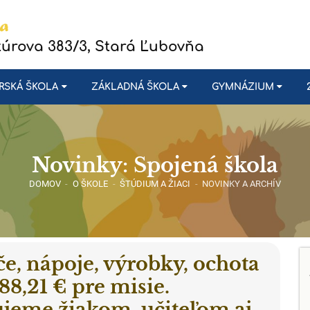
túrova 383/3, Stará Ľubovňa
RSKÁ ŠKOLA
ZÁKLADNÁ ŠKOLA
GYMNÁZIUM
Novinky: Spojená škola
DOMOV
-
O ŠKOLE
-
ŠTÚDIUM A ŽIACI
-
NOVINKY A ARCHÍV
če, nápoje, výrobky, ochota
88,21 € pre misie.
jeme žiakom, učiteľom aj