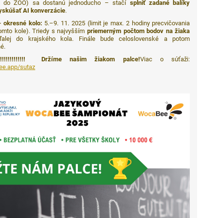
let do ZOO) sa dostanú jednoducho – stačí
splniť zadané balíky
yskúšať AI konverzácie
.
 okresné kolo:
5.–9. 11. 2025 (limit je max. 2 hodiny precvičovania
omto kole). Triedy s najvyšším
priemerným počtom bodov na žiaka
ďalej do krajského kola. Finále bude celoslovenské a potom
é.
!!!!!!!!!!!!!!!!!!!! Držíme našim žiakom palce!
Viac o súťaži:
e.app/sutaz