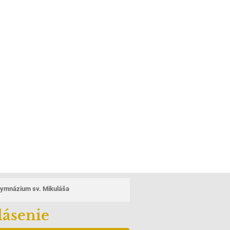
ymnázium sv. Mikuláša
lásenie