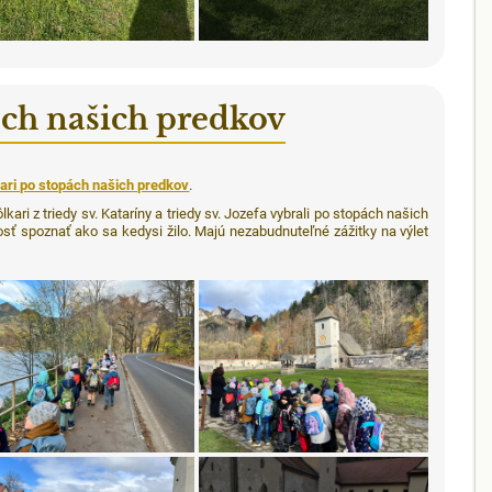
ách našich predkov
ari po stopách našich predkov
.
ari z triedy sv. Kataríny a triedy sv. Jozefa vybrali po stopách našich
osť spoznať ako sa kedysi žilo. Majú nezabudnuteľné zážitky na výlet