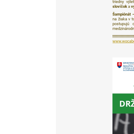
triedny vý
slovíčok
a
v
Šampiónát –
na žiaka v t
postupujú 
medzinárodn
!!!!!!!!!!!
www.wocabe