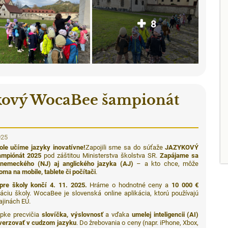
8
kový WocaBee šampionát
5
025
ole učíme jazyky inovatívne!
Zapojili sme sa do súťaže
JAZYKOVÝ
mpiónát 2025
pod záštitou Ministerstva školstva SR.
Zapájame sa
 nemeckého (NJ) aj anglického jazyka (AJ)
– a kto chce, môže
doma na mobile, tablete či počítači
.
 pre školy končí 4. 11. 2025.
Hráme o hodnotné ceny a
10 000 €
áciu školy. WocaBee je slovenská online aplikácia, ktorú používajú
ajinách EÚ.
ppke precvičia
slovíčka, výslovnosť
a vďaka
umelej inteligencii (AI)
verzovať v cudzom jazyku
. Do žrebovania o ceny (napr. iPhone, Xbox,