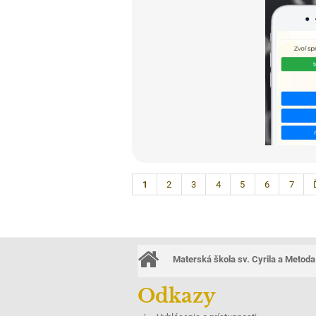
1
2
3
4
5
6
7
Materská škola sv. Cyrila a Metoda
Odkazy