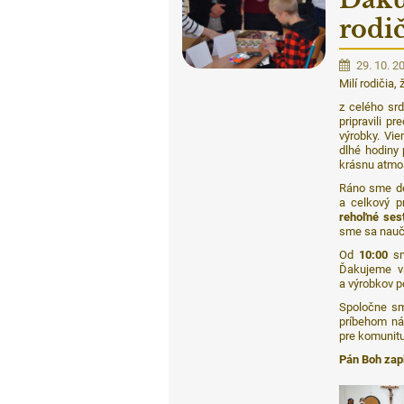
rodi
29. 10. 2
Milí rodičia, 
z celého s
pripravili p
výrobky. Vie
dlhé hodiny 
krásnu atmos
Ráno sme de
a celkový p
rehoľné ses
sme sa nauči
Od
10:00
sm
Ďakujeme vš
a výrobkov p
Spoločne sm
príbehom nád
pre komunitu
Pán Boh zap