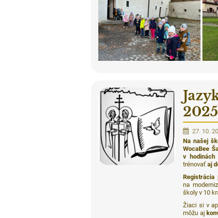
Jazy
202
27. 10. 2
Na našej šk
WocaBee Ša
v hodinách
trénovať
aj 
Registrácia
na moderniz
školy v 10 kr
Žiaci si v a
môžu aj
kon