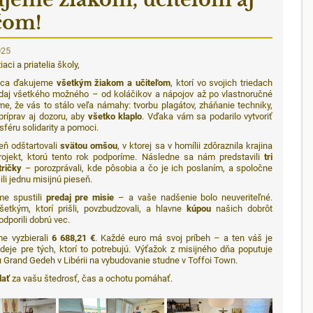
čom!
025
žiaci a priatelia školy,
rdca ďakujeme
všetkým žiakom a učiteľom
, ktorí vo svojich triedach
redaj všetkého možného – od koláčikov a nápojov až po vlastnoručné
me, že vás to stálo veľa námahy: tvorbu plagátov, zháňanie techniky,
príprav aj dozoru, aby
všetko klaplo
. Vďaka vám sa podarilo vytvoriť
féru solidarity a pomoci.
ň odštartovali
svätou omšou
, v ktorej sa v homílii zdôraznila krajina
rojekt, ktorú tento rok podporíme. Následne sa nám predstavili
tri
tričky
– porozprávali, kde pôsobia a čo je ich poslaním, a spoločne
li jednu misijnú pieseň.
e spustili
predaj pre misie
– a vaše nadšenie bolo neuveriteľné.
etkým, ktorí prišli, povzbudzovali, a hlavne
kúpou
našich dobrôt
odporili dobrú vec.
e vyzbierali
6 688,21 €
. Každé euro má svoj príbeh – a ten váš je
eje pre tých, ktorí to potrebujú. Výťažok z misijného dňa poputuje
 Grand Gedeh v Libérii na vybudovanie studne v Toffoi Town.
lať
za vašu štedrosť, čas a ochotu pomáhať.