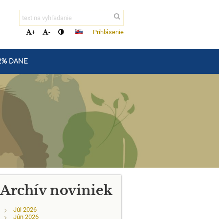
Prihlásenie
+
-
2% DANE
Archív noviniek
Júl 2026
Jún 2026