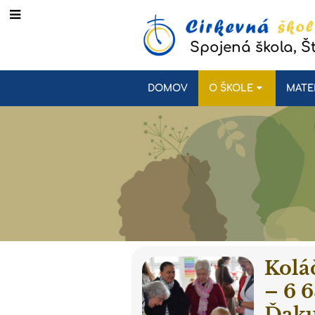
Spojená škola, Š
DOMOV
O ŠKOLE
MATE
Kolá
– 6 6
Ďaku