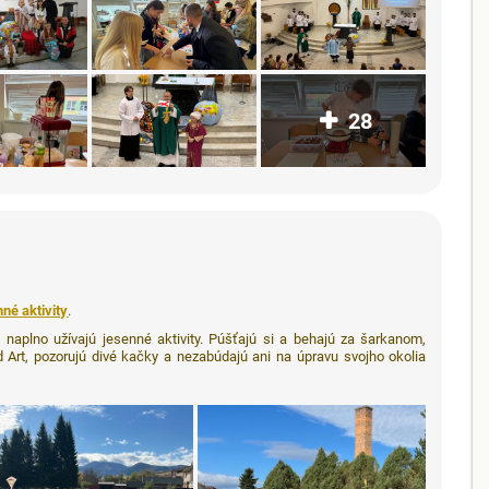
28
né aktivity
.
 naplno užívajú jesenné aktivity. Púšťajú si a behajú za šarkanom,
d Art, pozorujú divé kačky a nezabúdajú ani na úpravu svojho okolia