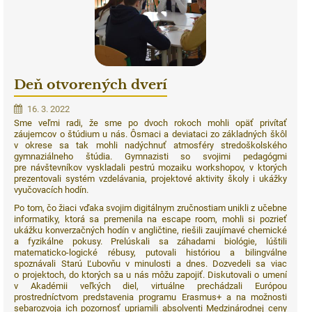
Deň otvorených dverí
16. 3. 2022
Sme veľmi radi, že sme po dvoch rokoch mohli opäť privítať
záujemcov o štúdium u nás. Ôsmaci a deviataci zo základných škôl
v okrese sa tak mohli nadýchnuť atmosféry stredoškolského
gymnaziálneho štúdia. Gymnazisti so svojimi pedagógmi
pre návštevníkov vyskladali pestrú mozaiku workshopov, v ktorých
prezentovali systém vzdelávania, projektové aktivity školy i ukážky
vyučovacích hodín.
Po tom, čo žiaci vďaka svojim digitálnym zručnostiam unikli z učebne
informatiky, ktorá sa premenila na escape room, mohli si pozrieť
ukážku konverzačných hodín v angličtine, riešili zaujímavé chemické
a fyzikálne pokusy. Prelúskali sa záhadami biológie, lúštili
matematicko-logické rébusy, putovali históriou a bilingválne
spoznávali Starú Ľubovňu v minulosti a dnes. Dozvedeli sa viac
o projektoch, do ktorých sa u nás môžu zapojiť. Diskutovali o umení
v Akadémii veľkých diel, virtuálne prechádzali Európou
prostredníctvom predstavenia programu Erasmus+ a na možnosti
sebarozvoja ich pozornosť upriamili absolventi Medzinárodnej ceny