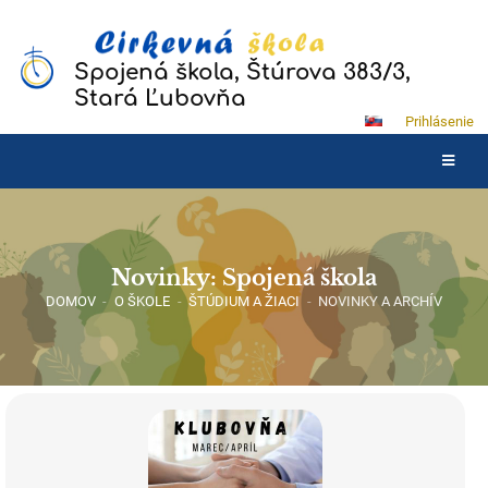
Spojená škola, Štúrova 383/3,
Stará Ľubovňa
Prihlásenie
Novinky: Spojená škola
DOMOV
-
O ŠKOLE
-
ŠTÚDIUM A ŽIACI
-
NOVINKY A ARCHÍV