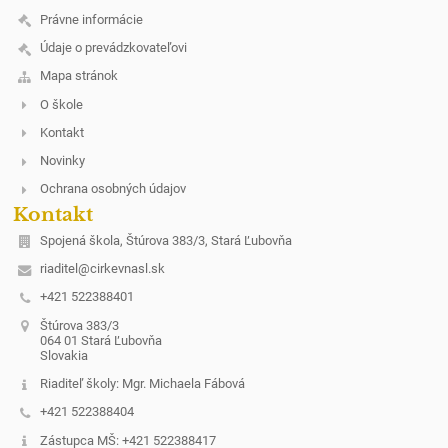
Právne informácie
Údaje o prevádzkovateľovi
Mapa stránok
O škole
Kontakt
Novinky
Ochrana osobných údajov
Kontakt
Spojená škola, Štúrova 383/3, Stará Ľubovňa
riaditel@cirkevnasl.sk
+421 522388401
Štúrova 383/3
064 01 Stará Ľubovňa
Slovakia
Riaditeľ školy: Mgr. Michaela Fábová
+421 522388404
Zástupca MŠ: +421 522388417