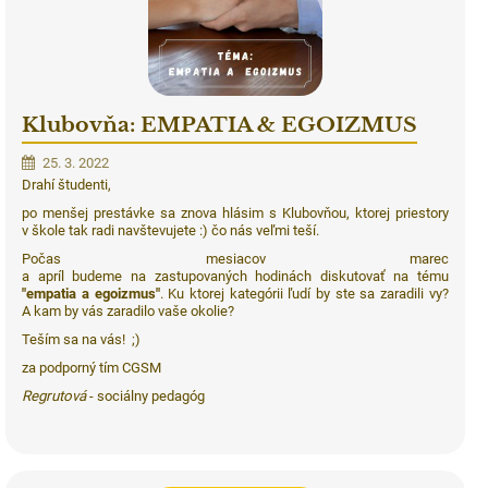
Klubovňa: EMPATIA & EGOIZMUS
25. 3. 2022
Drahí študenti,
po menšej prestávke sa znova hlásim s Klubovňou, ktorej priestory
v škole tak radi navštevujete :) čo nás veľmi teší.
Počas mesiacov marec
a apríl budeme na zastupovaných hodinách diskutovať na tému
"empatia a egoizmus"
. Ku ktorej kategórii ľudí by ste sa zaradili vy?
A kam by vás zaradilo vaše okolie?
Teším sa na vás! ;)
za podporný tím CGSM
Regrutová
- sociálny pedagóg