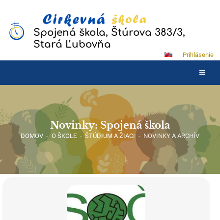
Spojená škola, Štúrova 383/3,
Stará Ľubovňa
Prihlásenie
Novinky: Spojená škola
DOMOV
-
O ŠKOLE
-
ŠTÚDIUM A ŽIACI
-
NOVINKY A ARCHÍV