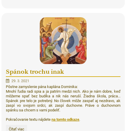
Spánok trochu inak
29. 3. 2021
Pôstne zamyslenie pána kaplána Dominika:
Mnohí ľudia radi spia a ja patrím medzi nich. Ako je nám dobre, keď
môžeme spať bez budíka a nik nás neruší. Žiadna škola, práca...
Spánok pre telo je potrebný. No človek môže zaspať aj nezdravo, ak
zaspí vo svojom srdci, ak zaspí duchovne. Práve o duchovnom
spánku sa chcem s vami podeliť.
Pokračovanie textu nájdete
na tomto odkaze
.
Spánok
Čítať viac