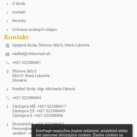
O škole
Kontakt
Novinky
Ochrana osobných údajov
Kontakt
Spojená škola, Štúrova 383/3, Stará Ľubovňa
riaditel@cirkevnasl.sk
+421 522388401
Štúrova 383/3
064 01 Stará Ľubovňa
Slovakia
Riaditeľ školy: Mgr. Michaela Fábová
+421 522388404
Zástupca MŠ: +421 522388417
Zástupca ZŠ: +421 522388403
Zástupca G: +421 522388406
Ekonomické: +421 522388407
Personálne a mzdové: +421 522388400
EduPage nepoužíva žiadne reklamné, analytické alebo 
Jedáleň: +421 522388402
iné súkromie ohrozujúce cookies. Žiadne cookies sa 