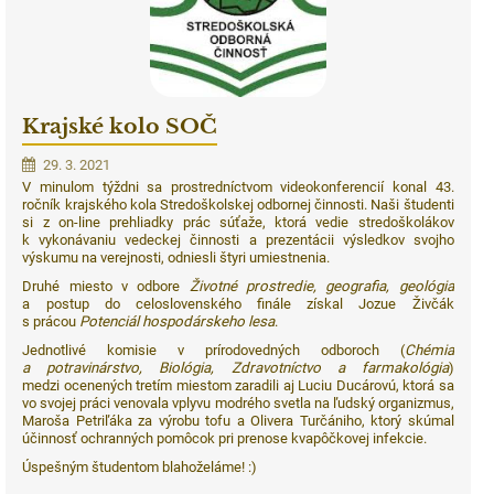
Krajské kolo SOČ
29. 3. 2021
V minulom týždni sa prostredníctvom videokonferencií konal 43.
ročník krajského kola Stredoškolskej odbornej činnosti. Naši študenti
si z on-line prehliadky prác súťaže, ktorá vedie stredoškolákov
k vykonávaniu vedeckej činnosti a prezentácii výsledkov svojho
výskumu na verejnosti, odniesli štyri umiestnenia.
Druhé miesto v odbore
Životné prostredie, geografia, geológia
a postup do celoslovenského finále získal Jozue Živčák
s prácou
Potenciál hospodárskeho lesa
.
Jednotlivé komisie v prírodovedných odboroch (
Chémia
a potravinárstvo, Biológia, Zdravotníctvo a farmakológia
)
medzi ocenených tretím miestom zaradili aj Luciu Ducárovú, ktorá sa
vo svojej práci venovala vplyvu modrého svetla na ľudský organizmus,
Maroša Petriľáka za výrobu tofu a Olivera Turčániho, ktorý skúmal
účinnosť ochranných pomôcok pri prenose kvapôčkovej infekcie.
Úspešným študentom blahoželáme! :)