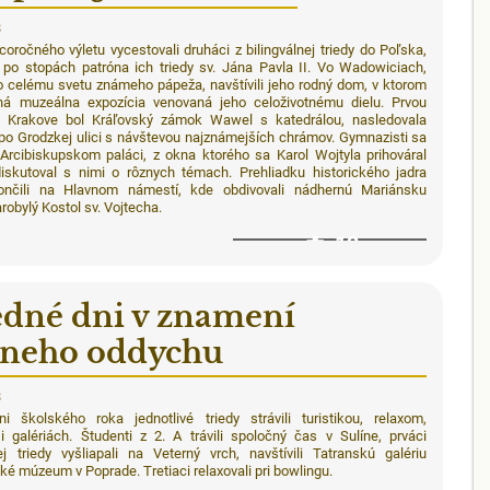
8
oročného výletu vycestovali druháci z bilingválnej triedy do Poľska,
i po stopách patróna ich triedy sv. Jána Pavla II. Vo Wadowiciach,
o celému svetu známeho pápeža, navštívili jeho rodný dom, v ktorom
aná muzeálna expozícia venovaná jeho celoživotnému dielu. Prvou
 Krakove bol Kráľovský zámok Wawel s katedrálou, nasledovala
po Grodzkej ulici s návštevou najznámejších chrámov. Gymnazisti sa
i Arcibiskupskom paláci, z okna ktorého sa Karol Wojtyla prihováral
skutoval s nimi o rôznych témach. Prehliadku historického jadra
ončili na Hlavnom námestí, kde obdivovali nádhernú Mariánsku
arobylý Kostol sv. Vojtecha.
12
edné dni v znamení
vneho oddychu
8
i školského roka jednotlivé triedy strávili turistikou, relaxom,
 galériách. Študenti z 2. A trávili spoločný čas v Sulíne, prváci
ej triedy vyšliapali na Veterný vrch, navštívili Tatranskú galériu
ké múzeum v Poprade. Tretiaci relaxovali pri bowlingu.