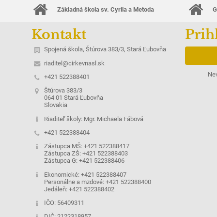
Základná škola sv. Cyrila a Metoda
G
Kontakt
Prih
Spojená škola, Štúrova 383/3, Stará Ľubovňa
riaditel@cirkevnasl.sk
Nev
+421 522388401
Štúrova 383/3
064 01 Stará Ľubovňa
Slovakia
Riaditeľ školy: Mgr. Michaela Fábová
+421 522388404
Zástupca MŠ: +421 522388417
Zástupca ZŠ: +421 522388403
Zástupca G: +421 522388406
Ekonomické: +421 522388407
Personálne a mzdové: +421 522388400
Jedáleň: +421 522388402
IČO: 56409311
DIČ: 2122318957