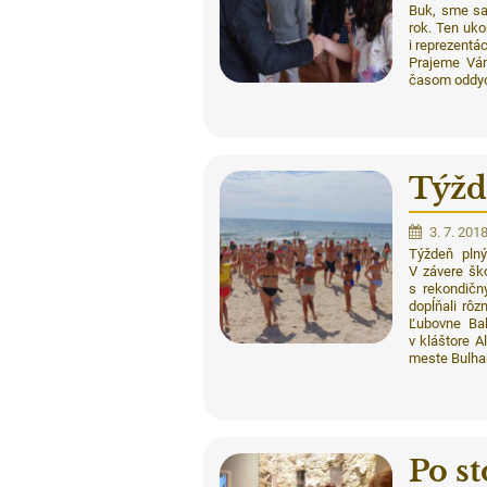
Buk, sme sa
rok. Ten uko
i reprezentá
Prajeme Vám
časom oddyc
Týžd
3. 7. 201
Týždeň plný
V závere ško
s rekondičn
dopĺňali rôz
Ľubovne Bal
v kláštore A
meste Bulhar
Po st