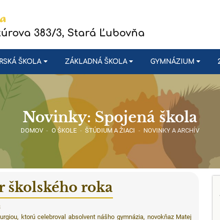
túrova 383/3, Stará Ľubovňa
RSKÁ ŠKOLA
ZÁKLADNÁ ŠKOLA
GYMNÁZIUM
Novinky: Spojená škola
DOMOV
-
O ŠKOLE
-
ŠTÚDIUM A ŽIACI
-
NOVINKY A ARCHÍV
r školského roka
8
turgiou, ktorú celebroval absolvent nášho gymnázia, novokňaz Matej