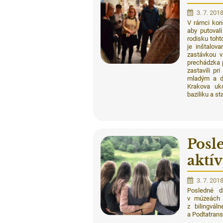
3. 7. 201
V rámci konc
aby putoval
rodisku toht
je inštalov
zastávkou v
prechádzka 
zastavili pr
mladým a di
Krakova uk
baziliku a st
Posl
aktí
3. 7. 201
Posledné dn
v múzeách i
z bilingváln
a Podtatrans