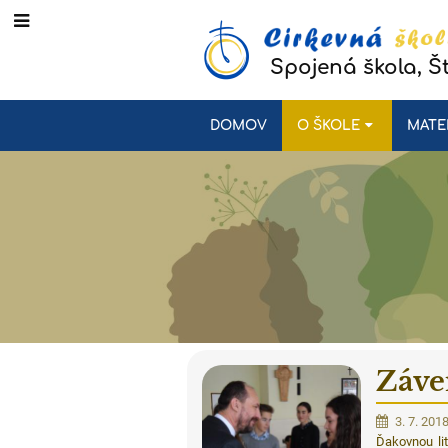
Spojená škola, Š
DOMOV
O ŠKOLE
MATE
Záve
3. 7. 201
Ďakovnou li