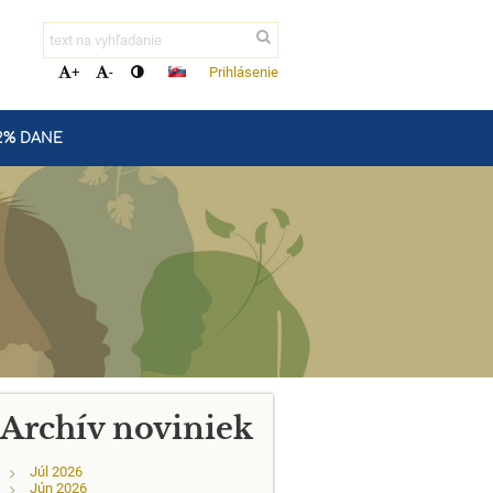
Prihlásenie
+
-
2% DANE
Archív noviniek
Júl 2026
Jún 2026