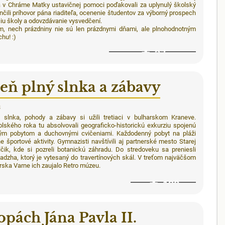
 v Chráme Matky ustavičnej pomoci poďakovali za uplynulý školský
nčili príhovor pána riaditeľa, ocenenie študentov za výborný prospech
ciu školy a odovzdávanie vysvedčení.
, nech prázdniny nie sú len prázdnymi dňami, ale plnohodnotným
hu! :)
37
eň plný slnka a zábavy
8
 slnka, pohody a zábavy si užili tretiaci v bulharskom Kraneve.
lského roka tu absolvovali geograficko-historickú exkurziu spojenú
ým pobytom a duchovnými cvičeniami. Každodenný pobyt na pláži
ne športové aktivity. Gymnazisti navštívili aj partnerské mesto Starej
čik, kde si pozreli botanickú záhradu. Do stredoveku sa preniesli
ladzha, ktorý je vytesaný do travertínových skál. V treťom najväčšom
ska Varne ich zaujalo Retro múzeu.
128
opách Jána Pavla II.