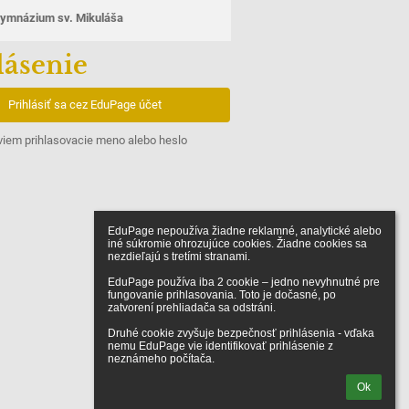
ymnázium sv. Mikuláša
lásenie
Prihlásiť sa cez EduPage účet
iem prihlasovacie meno alebo heslo
EduPage nepoužíva žiadne reklamné, analytické alebo 
iné súkromie ohrozujúce cookies. Žiadne cookies sa 
nezdieľajú s tretími stranami.

EduPage používa iba 2 cookie – jedno nevyhnutné pre 
fungovanie prihlasovania. Toto je dočasné, po 
zatvorení prehliadača sa odstráni.

Druhé cookie zvyšuje bezpečnosť prihlásenia - vďaka 
nemu EduPage vie identifikovať prihlásenie z 
neznámeho počítača.
Ok