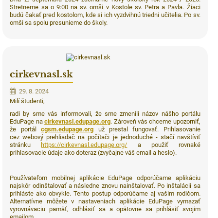
Stretneme sa o 9:00 na sv. omši v Kostole sv. Petra a Pavla. Žiaci
budú čakať pred kostolom, kde si ich vyzdvihnú triedni učitelia. Po sv.
omši sa spolu presunieme do školy.
cirkevnasl.sk
29. 8. 2024
Milí študenti,
radi by sme vás informovali, že sme zmenili názov nášho portálu
EduPage na
cirkevnasl.edupage.org
. Zároveň vás chceme upozorniť,
že portál
cgsm.edupage.org
už prestal fungovať. Prihlasovanie
cez webový prehliadač na počítači je jednoduché - stačí navštíviť
stránku
https://cirkevnasl.edupage.org/
a použiť rovnaké
prihlasovacie údaje ako doteraz (zvyčajne váš email a heslo).
Používateľom mobilnej aplikácie EduPage odporúčame aplikáciu
najskôr odinštalovať a následne znovu nainštalovať. Po inštalácii sa
prihláste ako obvykle. Tento postup odporúčame aj vašim rodičom.
Alternatívne môžete v nastaveniach aplikácie EduPage vymazať
vyrovnávaciu pamäť, odhlásiť sa a opätovne sa prihlásiť svojim
emailom.