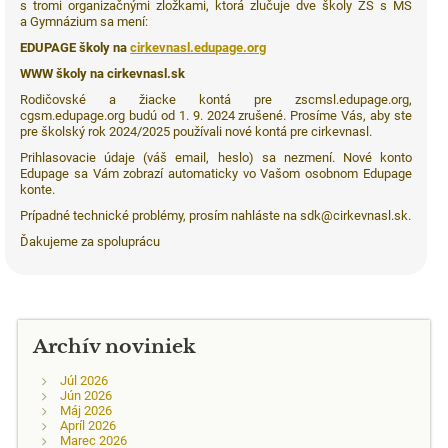
s tromi organizačnými zložkami, ktorá zlučuje dve školy ZŠ s MŠ
a Gymnázium sa mení:
EDUPAGE školy na
cirkevnasl.edupage.org
WWW školy na cirkevnasl.sk
Rodičovské a žiacke kontá pre zscmsl.edupage.org,
cgsm.edupage.org budú od 1. 9. 2024 zrušené. Prosíme Vás, aby ste
pre školský rok 2024/2025 používali nové kontá pre cirkevnasl.
Prihlasovacie údaje (váš email, heslo) sa nezmení. Nové konto
Edupage sa Vám zobrazí automaticky vo Vašom osobnom Edupage
konte.
Prípadné technické problémy, prosím nahláste na sdk@cirkevnasl.sk.
Ďakujeme za spoluprácu
Archív noviniek
Júl 2026
Jún 2026
Máj 2026
Apríl 2026
Marec 2026