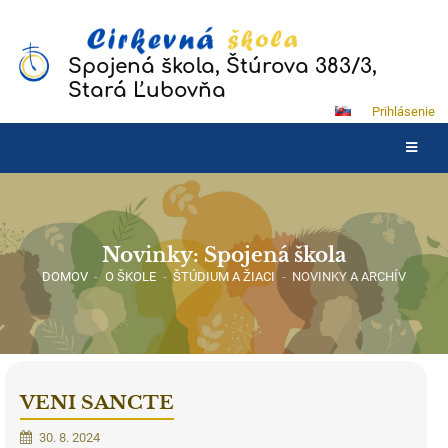
Spojená škola, Štúrova 383/3,
Stará Ľubovňa
Prihlásenie
Novinky: Spojená škola
DOMOV
-
O ŠKOLE
-
ŠTÚDIUM A ŽIACI
-
NOVINKY A ARCHÍV
VENI SANCTE
30. 8. 2024