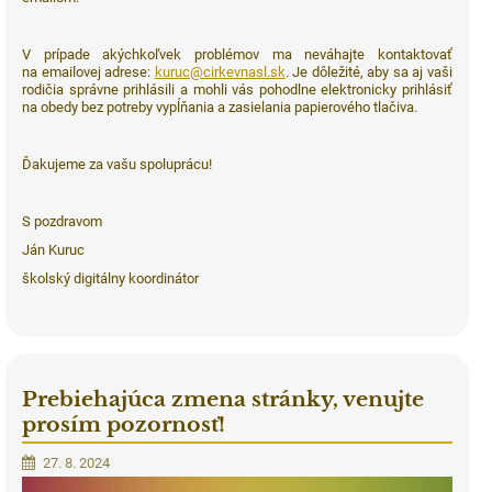
V prípade akýchkoľvek problémov ma neváhajte kontaktovať
na emailovej adrese:
kuruc@cirkevnasl.sk
. Je dôležité, aby sa aj vaši
rodičia správne prihlásili a mohli vás pohodlne elektronicky prihlásiť
na obedy bez potreby vypĺňania a zasielania papierového tlačiva.
Ďakujeme za vašu spoluprácu!
S pozdravom
Ján Kuruc
školský digitálny koordinátor
Prebiehajúca zmena stránky, venujte
prosím pozornosť!
27. 8. 2024