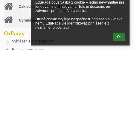
EduPage používa iba 2 cookie – jedno nevyhnutné pre 
Základná škola sv. Cyrila a Metoda
fungovanie prihlasovania. Toto je dočasné, po 
zatvorení prehliadača sa odstráni.

Druhé cookie zvyšuje bezpečnosť prihlásenia - vďaka 
Gymnázium sv. Mikuláša
nemu EduPage vie identifikovať prihlásenie z 
neznámeho počítača.
Odkazy
Ok
Vyhlásenie o prístupnosti
Právne informácie
Údaje o prevádzkovateľovi
Mapa stránok
O škole
Kontakt
Novinky
Ochrana osobných údajov
Kontakt
Spojená škola, Štúrova 383/3, Stará Ľubovňa
riaditel@cirkevnasl.sk
+421 522388401