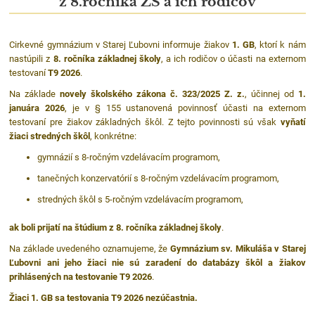
z 8.ročníka ZŠ a ich rodičov
Cirkevné gymnázium v Starej Ľubovni informuje žiakov
1. GB
, ktorí k nám
nastúpili z
8. ročníka základnej školy
, a ich rodičov o účasti na externom
testovaní
T9 2026
.
Na základe
novely školského zákona č. 323/2025 Z. z.
, účinnej od
1.
januára 2026
, je v § 155 ustanovená povinnosť účasti na externom
testovaní pre žiakov základných škôl. Z tejto povinnosti sú však
vyňatí
žiaci stredných škôl
, konkrétne:
gymnázií s 8-ročným vzdelávacím programom,
tanečných konzervatórií s 8-ročným vzdelávacím programom,
stredných škôl s 5-ročným vzdelávacím programom,
ak boli prijatí na štúdium z 8. ročníka základnej školy
.
Na základe uvedeného oznamujeme, že
G
y
mnázium sv. Mikuláša v Starej
Ľubovni ani jeho žiaci nie sú zaradení do databázy škôl a žiakov
prihlásených na testovanie T9 2026
.
Žiaci 1. GB sa testovania T9 2026 nezúčastnia.