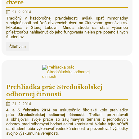
dvere
21. 2. 2014
Tradičný v každoročnej pravidelnosti, avšak opäť mimoriadny
v originálnosti bol Deň otvorených dverí na Cirkevnom gymnáziu sv.
Mikuláša v Starej Ľubovni. Minulá streda sa stala výbornou
príležitosťou nahliadnuť do jeho fungovania nielen pre potenciálnych
študentov.
Cirkevné
Čítať viac
gymnázium
otvorilo
svoje
dvere:
Prehliadka prác Stredoškolskej
odbornej činnosti
21. 2. 2014
4. a 5. februára 2014
sa uskutočnilo školské kolo prehliadky
prác
Stredoškolskej odbornej činnosti.
Tretiaci prezentovali
a obhajovali svoje práce so zaujímavými témami z jednotlivých
odborov pred odbornými hodnotiacimi komisiami. Vďaka tejto súťaži
sa študenti učia vykonávať vedeckú činnosť a prezentovať výsledky
svojho výskumu na verejnosti.