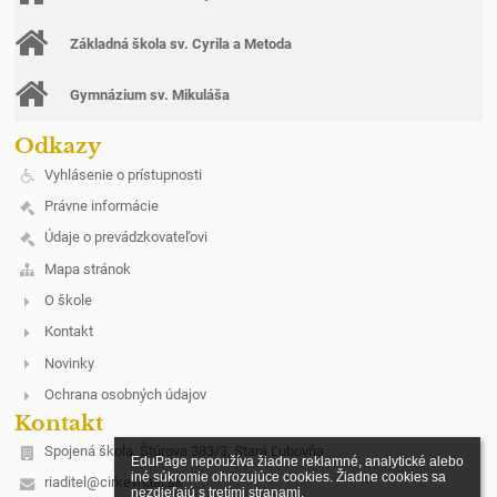
Základná škola sv. Cyrila a Metoda
Gymnázium sv. Mikuláša
Odkazy
Vyhlásenie o prístupnosti
Právne informácie
Údaje o prevádzkovateľovi
Mapa stránok
O škole
Kontakt
Novinky
Ochrana osobných údajov
Kontakt
Spojená škola, Štúrova 383/3, Stará Ľubovňa
EduPage nepoužíva žiadne reklamné, analytické alebo 
iné súkromie ohrozujúce cookies. Žiadne cookies sa 
riaditel@cirkevnasl.sk
nezdieľajú s tretími stranami.
