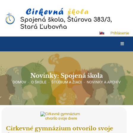
Spojená škola, Štúrova 383/3,
Stará Ľubovňa
Prihlásenie
Novinky: Spojená škola
DOMOV
-
O ŠKOLE
-
ŠTÚDIUM A ŽIACI
-
NOVINKY A ARCHÍV
Cirkevné gymnázium otvorilo svoje