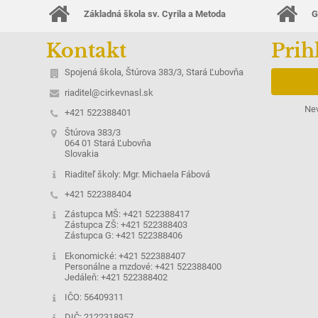
Základná škola sv. Cyrila a Metoda
G
Kontakt
Prih
Spojená škola, Štúrova 383/3, Stará Ľubovňa
riaditel@cirkevnasl.sk
Nev
+421 522388401
Štúrova 383/3
064 01 Stará Ľubovňa
Slovakia
Riaditeľ školy: Mgr. Michaela Fábová
+421 522388404
Zástupca MŠ: +421 522388417
Zástupca ZŠ: +421 522388403
Zástupca G: +421 522388406
Ekonomické: +421 522388407
Personálne a mzdové: +421 522388400
Jedáleň: +421 522388402
IČO: 56409311
DIČ: 2122318957