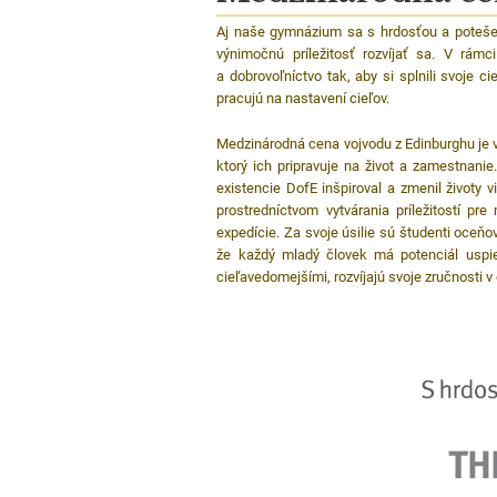
Aj naše gymnázium sa s hrdosťou a poteše
výnimočnú príležitosť rozvíjať sa. V rámc
a dobrovoľníctvo tak, aby si splnili svoje c
pracujú na nastavení cieľov.
Medzinárodná cena vojvodu z Edinburghu je v
ktorý ich pripravuje na život a zamestnani
existencie DofE inšpiroval a zmenil životy
prostredníctvom vytvárania príležitostí pr
expedície. Za svoje úsilie sú študenti oceň
že každý mladý človek má potenciál uspieť
cieľavedomejšími, rozvíjajú svoje zručnosti 