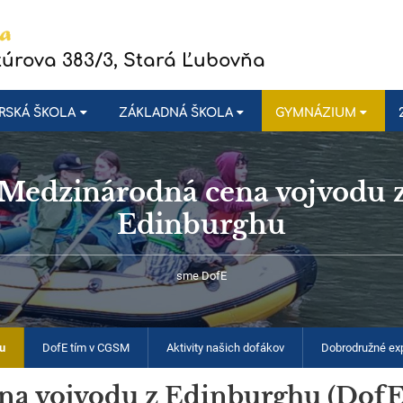
túrova 383/3, Stará Ľubovňa
RSKÁ ŠKOLA
ZÁKLADNÁ ŠKOLA
GYMNÁZIUM
Medzinárodná cena vojvodu 
Edinburghu
sme DofE
hu
DofE tím v CGSM
Aktivity našich dofákov
Dobrodružné ex
na vojvodu z Edinburghu (DofE