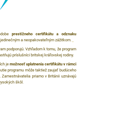
odobe
prestížneho certifikátu a odznaku
e jedinečným a neopakovateľným zážitkom.
gram podporujú. Vzhľadom k tomu, že program
tňujú príslušníci britskej kráľovskej rodiny.
ích je
možnosť uplatnenia certifikátu v rámci
dnutie programu môže taktiež zaujať budúceho
. Zamestnávatelia priamo v Británii uznávajú
vysokých škôl.