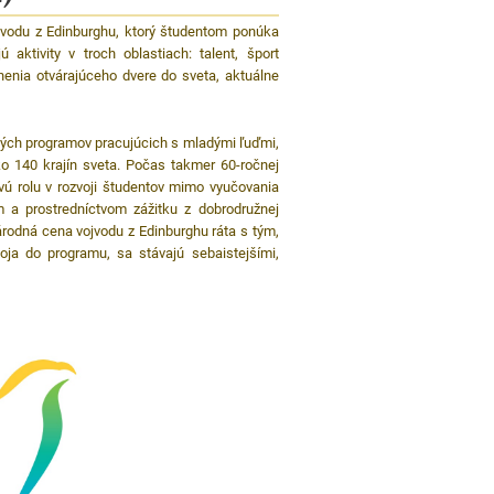
vodu z Edinburghu, ktorý študentom ponúka
aktivity v troch oblastiach: talent, šport
cenenia otvárajúceho dvere do sveta, aktuálne
dných programov pracujúcich s mladými ľuďmi,
ko 140 krajín sveta. Počas takmer 60-ročnej
vú rolu v rozvoji študentov mimo vyučovania
ým a prostredníctvom zážitku z dobrodružnej
árodná cena vojvodu z Edinburghu ráta s tým,
oja do programu, sa stávajú sebaistejšími,