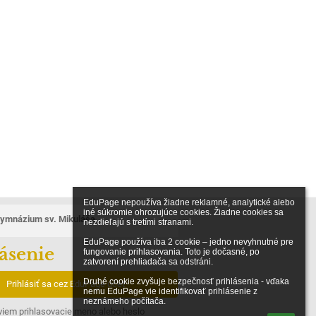
EduPage nepoužíva žiadne reklamné, analytické alebo 
iné súkromie ohrozujúce cookies. Žiadne cookies sa 
ymnázium sv. Mikuláša
nezdieľajú s tretími stranami.

EduPage používa iba 2 cookie – jedno nevyhnutné pre 
ásenie
fungovanie prihlasovania. Toto je dočasné, po 
zatvorení prehliadača sa odstráni.

Druhé cookie zvyšuje bezpečnosť prihlásenia - vďaka 
Prihlásiť sa cez EduPage účet
nemu EduPage vie identifikovať prihlásenie z 
neznámeho počítača.
iem prihlasovacie meno alebo heslo