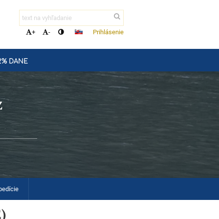
Prihlásenie
+
-
2% DANE
z
pedície
)