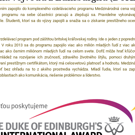
ním zapojilo do komplexného vzdelávacieho programu Medzinárodná cena voj
i programu na sebe účastníci pracujú a zlepšujú sa. Pravidelne vykonávajú 
iele. Študenti, ktorí sa do výzvy zapojili a snažia sa o získanie prestížneho o
zdelávací program pod záštitou britskej kráľovskej rodiny. Ide o jeden z popre
e. V roku 2013 sa do programu zapojilo viac ako milión mladých ľudí z viac a
 viac ako ôsmim miliónom mladých ľudí na celom svete. DofE môže hrať kľúčo
e mládež na rozvíjanie ich zručností, zdravého životného štýlu, pomoci druh
ovaní prestížnym certifikátom, ktorý má celosvetovú platnosť a hodnotu. Medzin
 bez ohľadu na to z akého prostredia vychádza. Mladí ľudia, ktorí sa zap
v oblastiach ako komunikácia, riešenie problémov a líderstvo.