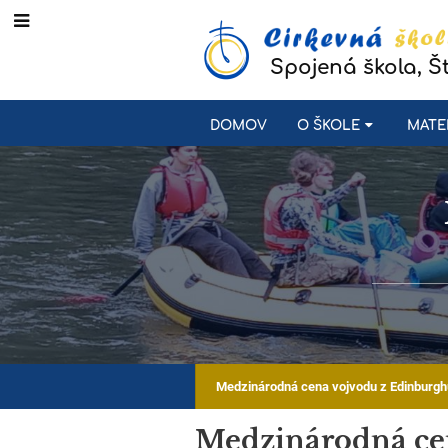
Spojená škola, Š
DOMOV
O ŠKOLE
MATE
Medzinárodná cena vojvodu z Edinburg
Medzinárodná ce