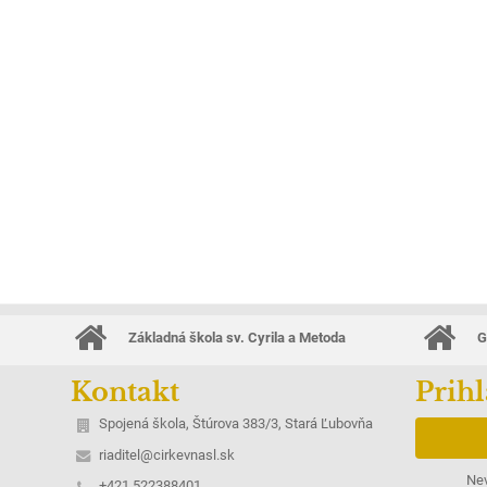
Základná škola sv. Cyrila a Metoda
G
Kontakt
Prihl
Spojená škola, Štúrova 383/3, Stará Ľubovňa
riaditel@cirkevnasl.sk
Nev
+421 522388401