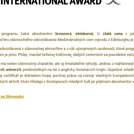
í programu čaká absolventov
bronzová
,
strieborná
, či
zlatá cena
v p
osféru slávnostného odovzdávania Medzinárodných cien vojvodu z Edinburghu j
odovzdávaná v slávnostnej atmosfére a z rúk významných osobností, ktoré pro
 je princ Philip, manžel britskej kráľovnej, zlatých ceremónií sa pravidelne zúčas
y má nielen slávnostný charakter, ale aj hmatateľné výhody. Jednou z najhlavnejš
ch univerzít
, predovšetkým na tie z anglicky hovoriacich krajín. Úspešné zvlá
certifikát je dokladom tvojej poctivej práce na rozvoji vlastných kompetencií
ch aktivít, ktorú hľadajú v životopisoch mladých ľudí pri prijímaní absolventov 
 na Slovensku