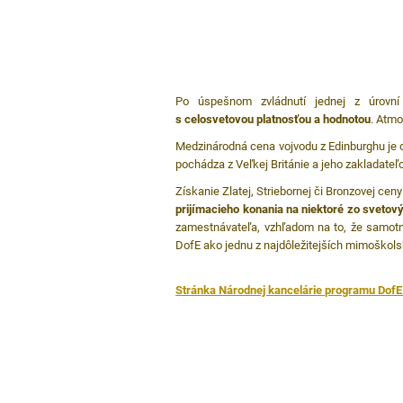
Po úspešnom zvládnutí jednej z úrovn
s celosvetovou platnosťou a hodnotou
. Atm
Medzinárodná cena vojvodu z Edinburghu je 
pochádza z Veľkej Británie a jeho zakladateľom
Získanie Zlatej, Striebornej či Bronzovej cen
prijímacieho konania na niektoré zo svetový
zamestnávateľa, vzhľadom na to, že samotný 
DofE ako jednu z najdôležitejších mimoškolský
Stránka Národnej kancelárie programu DofE