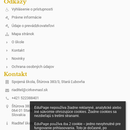
Odkazy
Vyhlásenie o prístupnosti
Právne informácie
Údaje o prevádzkovateľovi
Mapa stránok
O škole
Kontakt
Novinky
Ochrana osobných údajov
Kontakt
Spojená škola, Štúrova 383/3, Stará Ľubovňa
riaditel@cirkevnasl.sk
+421 522388401
Štúrova 383/3
EduPage nepoužíva žiadne reklamné, analytické alebo 
064 01 Stará Ľubovňa
iné súkromie ohrozujúce cookies. Žiadne cookies sa 
Slovakia
nezdieľajú s tretími stranami.

Riaditeľ školy: Mgr. Michaela Fábová
EduPage používa iba 2 cookie – jedno nevyhnutné pre 
fungovanie prihlasovania. Toto je dočasné, po 