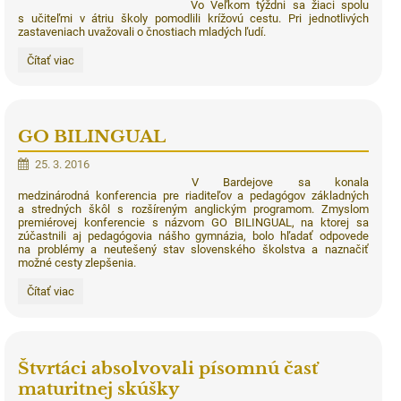
Vo Veľkom týždni sa žiaci spolu
s učiteľmi v átriu školy pomodlili krížovú cestu. Pri jednotlivých
zastaveniach uvažovali o čnostiach mladých ľudí.
Krížová
Čítať viac
cesta:
GO BILINGUAL
25. 3. 2016
V Bardejove sa konala
medzinárodná konferencia pre riaditeľov a pedagógov základných
a stredných škôl s rozšíreným anglickým programom. Zmyslom
premiérovej konferencie s názvom GO BILINGUAL, na ktorej sa
zúčastnili aj pedagógovia nášho gymnázia, bolo hľadať odpovede
na problémy a neutešený stav slovenského školstva a naznačiť
možné cesty zlepšenia.
GO
Čítať viac
BILINGUAL:
Štvrtáci absolvovali písomnú časť
maturitnej skúšky