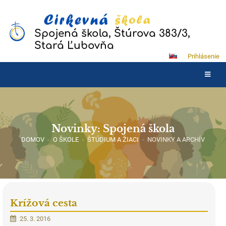
Spojená škola, Štúrova 383/3,
Stará Ľubovňa
Prihlásenie
Novinky: Spojená škola
DOMOV
-
O ŠKOLE
-
ŠTÚDIUM A ŽIACI
-
NOVINKY A ARCHÍV
Krížová cesta
25. 3. 2016