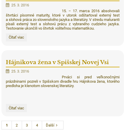
25. 3. 2016
15. – 17. marca 2016 absolvovali
štvrtáci písomné maturity, ktoré v utorok odštartoval externý test
a slohová práca zo slovenského jazyka a literatúry. V stredu maturanti
písali externý test a slohovú prácu z vybraného cudzieho jazyka.
Testovanie ukončili vo štvrtok voliteľnou matematikou.
Štvrtáci
Čítať viac
absolvovali
písomnú
časť
maturitnej
skúšky:
Hájnikova žena v Spišskej Novej Vsi
25. 3. 2016
Prváci si pred veľkonočnými
prázdninami pozreli v Spišskom divadle hru Hájnikova žena, ktorého
predloha je klenotom slovenskej literatúry.
Hájnikova
Čítať viac
žena
v
Spišskej
Novej
1
2
3
4
Ďalší
Vsi: