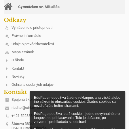
Gymnázium sv. Mikuláša
Odkazy
Vyhlásenie o prístupnosti
Právne informácie
Údaje o prevádzkovateľovi
Mapa stránok
O škole
Kontakt
Novinky
Ochrana osobných údajov
Kontakt
EduPage nepoužíva žiadne reklamné, analytické alebo 
Spojená škola, Štúrova 383/3, Stará Ľubovňa
iné súkromie ohrozujúce cookies. Žiadne cookies sa 
nezdieľajú s tretími stranami.

riaditel@cirkevnasl.sk
EduPage používa iba 2 cookie – jedno nevyhnutné pre 
+421 522388401
fungovanie prihlasovania. Toto je dočasné, po 
zatvorení prehliadača sa odstráni.

Štúrova 383/3
064 01 Stará Ľubovňa