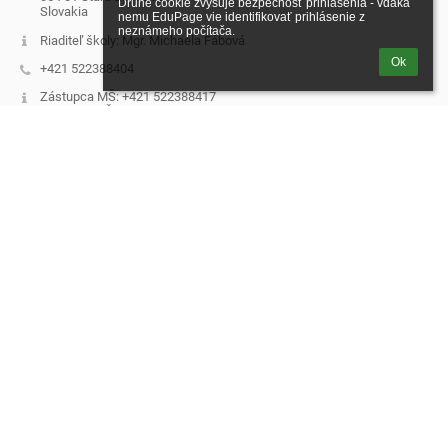
Druhé cookie zvyšuje bezpečnosť prihlásenia - vďaka 
Slovakia
nemu EduPage vie identifikovať prihlásenie z 
neznámeho počítača.
Riaditeľ školy: Mgr. Michaela Fábová
Ok
+421 522388404
Zástupca MŠ: +421 522388417
Zástupca ZŠ: +421 522388403
Zástupca G: +421 522388406
Ekonomické: +421 522388407
Personálne a mzdové: +421 522388400
Jedáleň: +421 522388402
IČO: 56409311
DIČ: 2122318957
Prihlásenie
Prihlásiť sa cez EduPage účet
Neviem prihlasovacie meno alebo heslo
Bezbariérová verzia
Powered by
aSc EduPage