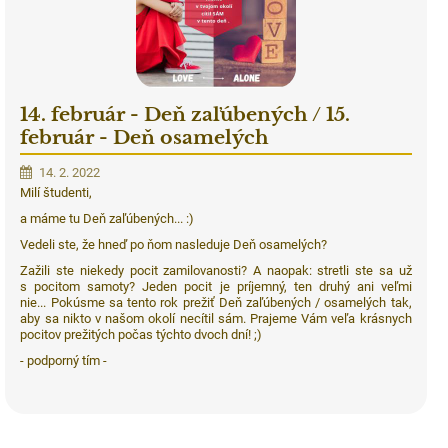
14. február - Deň zaľúbených / 15.
február - Deň osamelých
14. 2. 2022
Milí študenti,
a máme tu Deň zaľúbených... :)
Vedeli ste, že hneď po ňom nasleduje Deň osamelých?
Zažili ste niekedy pocit zamilovanosti? A naopak: stretli ste sa už
s pocitom samoty? Jeden pocit je príjemný, ten druhý ani veľmi
nie... Pokúsme sa tento rok prežiť Deň zaľúbených / osamelých tak,
aby sa nikto v našom okolí necítil sám.
Prajeme Vám veľa krásnych
pocitov prežitých počas týchto dvoch dní! ;)
- p
odporný tím -