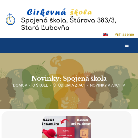
Spojená škola, Štúrova 383/3,
Stará Ľubovňa
Prihlásenie
Novinky: Spojená škola
DOMOV
-
O ŠKOLE
-
ŠTÚDIUM A ŽIACI
-
NOVINKY A ARCHÍV