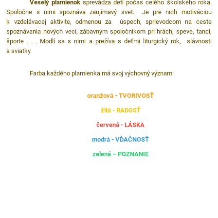
Veselý plamienok
sprevádza deti počas celého školského roka.
Spoločne s nimi spoznáva zaujímavý svet. Je pre nich motiváciou
k vzdelávacej aktivite, odmenou za úspech, sprievodcom na ceste
spoznávania nových vecí, zábavným spoločníkom pri hrách, speve, tanci,
športe . . . Modlí sa s nimi a prežíva s deťmi liturgický rok, slávnosti
a sviatky.
Farba každého plamienka má svoj výchovný význam:
oranžová - TVORIVOSŤ
žltá - RADOSŤ
červená - LÁSKA
modrá - VĎAČNOSŤ
zelená – POZNANIE