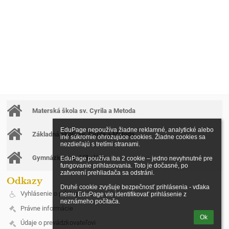
Materská škola sv. Cyrila a Metoda
EduPage nepoužíva žiadne reklamné, analytické alebo 
Základná škola sv. Cyrila a Metoda
iné súkromie ohrozujúce cookies. Žiadne cookies sa 
nezdieľajú s tretími stranami.

Gymnázium sv. Mikuláša
EduPage používa iba 2 cookie – jedno nevyhnutné pre 
fungovanie prihlasovania. Toto je dočasné, po 
zatvorení prehliadača sa odstráni.

Odkazy
Druhé cookie zvyšuje bezpečnosť prihlásenia - vďaka 
Vyhlásenie o prístupnosti
nemu EduPage vie identifikovať prihlásenie z 
neznámeho počítača.
Právne informácie
Ok
Údaje o prevádzkovateľovi