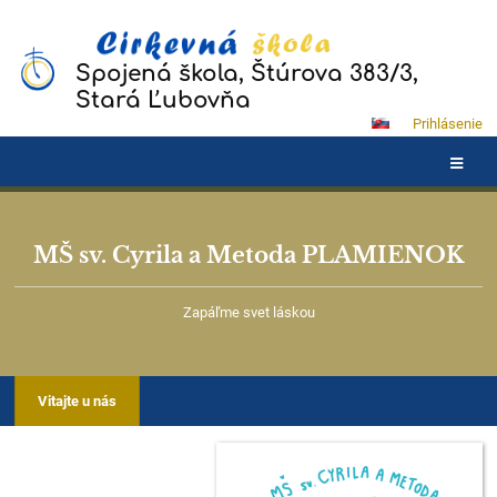
Spojená škola, Štúrova 383/3,
Stará Ľubovňa
Prihlásenie
MŠ sv. Cyrila a Metoda PLAMIENOK
Zapáľme svet láskou
Vitajte u nás