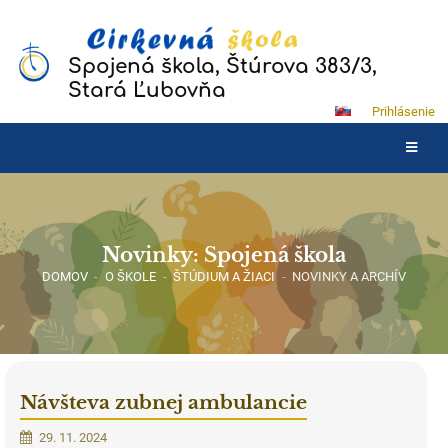
Spojená škola, Štúrova 383/3,
Stará Ľubovňa
Prihlásenie
Novinky: Spojená škola
DOMOV
-
O ŠKOLE
-
ŠTÚDIUM A ŽIACI
-
NOVINKY A ARCHÍV
Návšteva zubnej ambulancie
29. 11. 2024