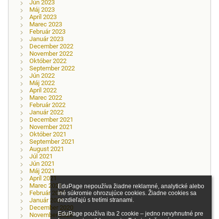
Jún 2023
Máj 2023
Apríl 2023
Marec 2023
Február 2023
Január 2023
December 2022
November 2022
Október 2022
September 2022
Jún 2022
Máj 2022
Apríl 2022
Marec 2022
Február 2022
Január 2022
December 2021
November 2021
Október 2021
September 2021
August 2021
Júl 2021
Jún 2021
Máj 2021
Apríl 2021
Marec 2021
EduPage nepoužíva žiadne reklamné, analytické alebo 
Február 2021
iné súkromie ohrozujúce cookies. Žiadne cookies sa 
Január 2021
nezdieľajú s tretími stranami.

December 2020
EduPage používa iba 2 cookie – jedno nevyhnutné pre 
November 2020