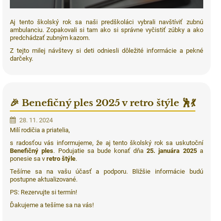
Aj tento školský rok sa naši predškoláci vybrali navštíviť zubnú
ambulanciu. Zopakovali si tam ako si správne vyčistiť zúbky a ako
predchádzať zubným kazom.
Z tejto milej návštevy si deti odniesli dôležité informácie a pekné
darčeky.
🎉 Benefičný ples 2025 v retro štýle 🕺💃
28. 11. 2024
Milí rodičia a priatelia,
s radosťou vás informujeme, že aj tento školský rok sa uskutoční
Benefičný ples
. Podujatie sa bude konať dňa
25. januára 2025
a
ponesie sa v
retro štýle
.
Tešíme sa na vašu účasť a podporu. Bližšie informácie budú
postupne aktualizované.
PS: Rezervujte si termín!
Ďakujeme a tešíme sa na vás!