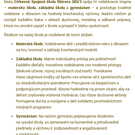
Naša
Cirkevná Spojená škola Štúrova 383/3
spája tri vzdelávacie stupne
–
materskú školu
,
základnú školu
a
gymnázium
– a poskytuje kvalitné
vzdelanie s dôrazom na hodnoty kresťanskej výchovy. Naším cieľom je
rozvíjať každého žiaka v oblasti duchovnej, morálnej a odborné prípravy,
ktorá mu umožní uspieť v živote a prispieť k blahu spoločnosti.
Štúdium na našej škole je rozdelené do troch zložiek:
Materská škola
: Vzdelávame deti v predškolskom veku s dôrazom
na hru, tvorivosť a základy kresťanských hodnôt.
Základná škola
: Máme individuálny prístup pre jedinečnosť
každého dieťaťa. Inovatívne vzdelávame cez moderné prístupy
(blokové učenie, rozvoj sociálnych zručností). Ponúkame
rôzne záujmové krúžky od športu cez umenie až k spoločenstvu detí
so stredoškolskými animátormi. Pracujeme na bezpečnom a
podporujúcom prostredí. Slovne hodnotíme na prvom stupni, aby sa
deťom zvyšovala vnútorná motivácia. Cez rôzne duchovné aktivity
formujeme ducha a rozvíjame u detí solidaritu prostredníctvom
misijných programov.
Gymnázium
: Na našom gymnáziu pripravujeme študentov
na vysoké školy, so zameraním na humanitné a prírodovedné
predmety a výchovu k zodpovednosti a angažovanosti
v spoločnosti.