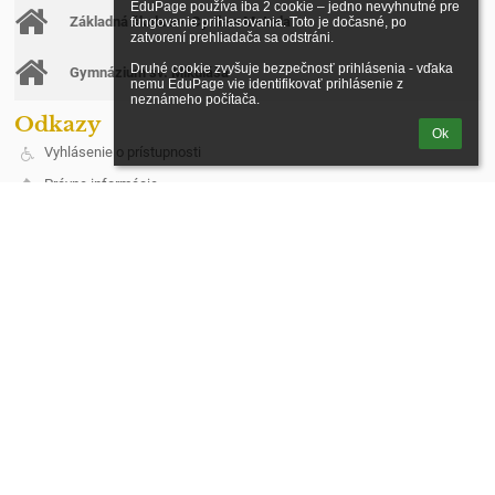
EduPage používa iba 2 cookie – jedno nevyhnutné pre 
Základná škola sv. Cyrila a Metoda
fungovanie prihlasovania. Toto je dočasné, po 
zatvorení prehliadača sa odstráni.

Druhé cookie zvyšuje bezpečnosť prihlásenia - vďaka 
Gymnázium sv. Mikuláša
nemu EduPage vie identifikovať prihlásenie z 
neznámeho počítača.
Odkazy
Ok
Vyhlásenie o prístupnosti
Právne informácie
Údaje o prevádzkovateľovi
Mapa stránok
O škole
Kontakt
Novinky
Ochrana osobných údajov
Kontakt
Spojená škola, Štúrova 383/3, Stará Ľubovňa
riaditel@cirkevnasl.sk
+421 522388401