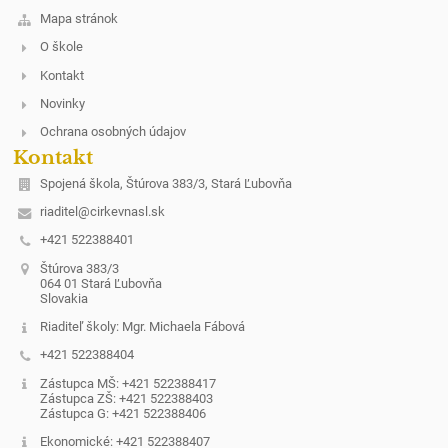
Mapa stránok
O škole
Kontakt
Novinky
Ochrana osobných údajov
Kontakt
Spojená škola, Štúrova 383/3, Stará Ľubovňa
riaditel@cirkevnasl.sk
+421 522388401
Štúrova 383/3
064 01 Stará Ľubovňa
Slovakia
Riaditeľ školy: Mgr. Michaela Fábová
+421 522388404
Zástupca MŠ: +421 522388417
Zástupca ZŠ: +421 522388403
Zástupca G: +421 522388406
Ekonomické: +421 522388407