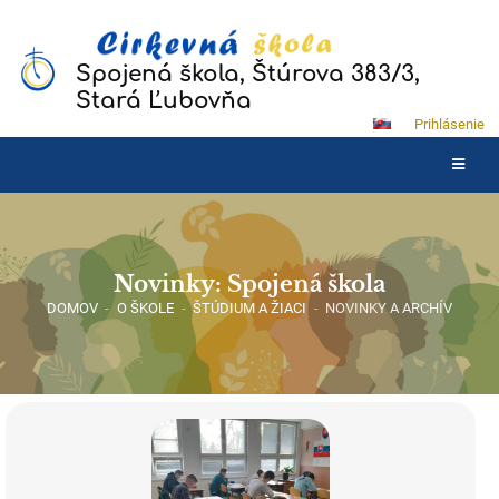
Spojená škola, Štúrova 383/3,
Stará Ľubovňa
Prihlásenie
Novinky: Spojená škola
DOMOV
-
O ŠKOLE
-
ŠTÚDIUM A ŽIACI
-
NOVINKY A ARCHÍV