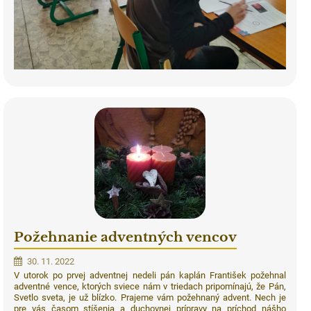
Požehnanie adventných vencov
30. 11. 2022
V utorok po prvej adventnej nedeli pán kaplán František požehnal
adventné vence, ktorých sviece nám v triedach pripomínajú, že Pán,
Svetlo sveta, je už blízko. Prajeme vám požehnaný advent. Nech je
pre vás časom stíšenia a duchovnej prípravy na príchod nášho