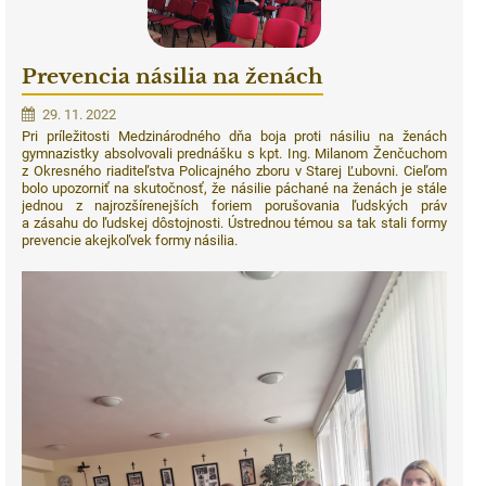
Prevencia násilia na ženách
29. 11. 2022
Pri príležitosti Medzinárodného dňa boja proti násiliu na ženách
gymnazistky absolvovali prednášku s kpt. Ing. Milanom Ženčuchom
z Okresného riaditeľstva Policajného zboru v Starej Ľubovni. Cieľom
bolo upozorniť na skutočnosť, že násilie páchané na ženách je stále
jednou z najrozšírenejších foriem porušovania ľudských práv
a zásahu do ľudskej dôstojnosti. Ústrednou témou sa tak stali formy
prevencie akejkoľvek formy násilia.