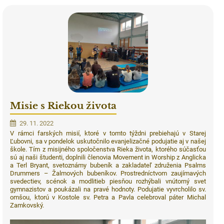
Misie s Riekou života
29. 11. 2022
V rámci farských misií, ktoré v tomto týždni prebiehajú v Starej
Ľubovni, sa v pondelok uskutočnilo evanjelizačné podujatie aj v našej
škole. Tím z misijného spoločenstva Rieka života, ktorého súčasťou
sú aj naši študenti, doplnili členovia Movement in Worship z Anglicka
a Terl Bryant, svetoznámy bubeník a zakladateľ združenia Psalms
Drummers – Žalmových bubeníkov. Prostredníctvom zaujímavých
svedectiev, scénok a modlitieb piesňou rozhýbali vnútorný svet
gymnazistov a poukázali na pravé hodnoty. Podujatie vyvrcholilo sv.
omšou, ktorú v Kostole sv. Petra a Pavla celebroval páter
Michal
Zamkovský
.