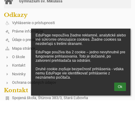
Gymnázium sv. Mikuláša
Odkazy
Vyhlásenie o prístupnosti
Právne informácie
EduPage nepoužíva žiadne reklamné, analytické alebo 
iné súkromie ohrozujúce cookies. Žiadne cookies sa 
Údaje o prevádzkovateľovi
nezdieľajú s tretími stranami.

Mapa stránok
EduPage používa iba 2 cookie – jedno nevyhnutné pre 
fungovanie prihlasovania. Toto je dočasné, po 
O škole
zatvorení prehliadača sa odstráni.

Kontakt
Druhé cookie zvyšuje bezpečnosť prihlásenia - vďaka 
nemu EduPage vie identifikovať prihlásenie z 
Novinky
neznámeho počítača.
Ochrana osobných údajov
Ok
Kontakt
Spojená škola, Štúrova 383/3, Stará Ľubovňa
riaditel@cirkevnasl.sk
+421 522388401
Štúrova 383/3
064 01 Stará Ľubovňa
Slovakia