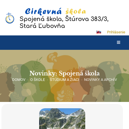
Spojená škola, Štúrova 383/3,
Stará Ľubovňa
Prihlásenie
Novinky: Spojená škola
DOMOV
-
O ŠKOLE
-
ŠTÚDIUM A ŽIACI
-
NOVINKY A ARCHÍV