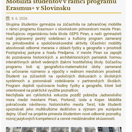
Mobilita študentov v rámci programu
Erasmus+ v Slovinsku
8. 6. 2026
Skupina študentov gymnázia sa zúčastnila na zahraničnej mobilite
v rámci programu Erasmus+ v slovinskom prímorskom meste Piran.
Hosťujúcou organizáciou bola škola GEPS Piran, a naši gymnazisti
mali pripravený pestrý vzdelávací a kultúrny program zameraný
na prírodovedné a spoločenskovedné aktivity. Účastníci mobility
absolvovali odborné merania v oblasti fyziky a geografie v prostredí
Postojnskej jaskyne a hradu Predjama. V meste Piran sa zapojili
do poznávania historických a architektonických pamiatok formou
interaktívnych aktivít vedených žiakmi hostiteľskej školy. Súčasťou
programu boli aj geograficko-matematické úlohy zamerané
na určovanie rozmerov a výpočty v reálnom mestskom prostredí.
Študenti sa zúčastnili na spoločných diskusiách o školských
systémoch a porovnávali vzdelávanie v partnerských školách.
Program doplnili vyučovacie hodiny fyziky a geografie, ktoré boli
orientované na praktické využitie poznatkov.
Nechýbala ani cyklistická exkurzia pozdĺž pobrežia Jadranského
mora medzi mestami Piran, Portorož, Izola a Koper. Mobilita
pokračovala návštevou historického mesta Terst, kde študenti
spoznávali jeho multikultúrne dedičstvo a význam pre európske
dejiny. Účasť na projekte priniesla študentom nové odborné poznatky,
rozvoj jazykových kompetencií a cenné medzinárodné skúsenosti.