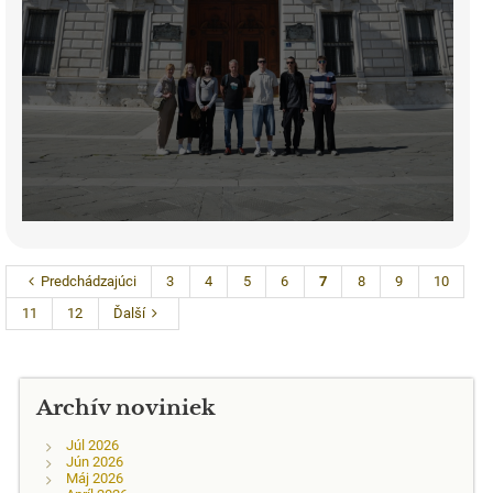
Predchádzajúci
3
4
5
6
7
8
9
10
11
12
Ďalší
Archív noviniek
Júl 2026
Jún 2026
Máj 2026