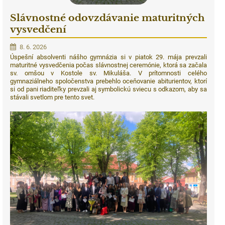
Slávnostné odovzdávanie maturitných
vysvedčení
8. 6. 2026
Úspešní absolventi nášho gymnázia si v piatok 29. mája prevzali
maturitné vysvedčenia počas slávnostnej ceremónie, ktorá sa začala
sv. omšou v Kostole sv. Mikuláša. V prítomnosti celého
gymnaziálneho spoločenstva prebehlo oceňovanie abiturientov, ktorí
si od pani riaditeľky prevzali aj symbolickú sviecu s odkazom, aby sa
stávali svetlom pre tento svet.