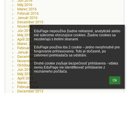
Jún 2016
Máj 2016
Marec 2016
Február 2016
Január 2016
December 2015
November 2015
Jún 2015
EduPage nepoužíva žiadne reklamné, analytické alebo 
Máj 2015
iné súkromie ohrozujúce cookies. Žiadne cookies sa 
nezdieľajú s tretími stranami.

Apríl 2015
Marec 2015
EduPage používa iba 2 cookie – jedno nevyhnutné pre 
Február 2015
fungovanie prihlasovania. Toto je dočasné, po 
Január 2015
zatvorení prehliadača sa odstráni.

December 2014
November 2014
Druhé cookie zvyšuje bezpečnosť prihlásenia - vďaka 
Október 2014
nemu EduPage vie identifikovať prihlásenie z 
Jún 2014
neznámeho počítača.
Máj 2014
Apríl 2014
Ok
Marec 2014
Február 2014
December 2013
November 2013
September 2013
Máj 2013
Apríl 2013
Marec 2013
November 2012
Všetky