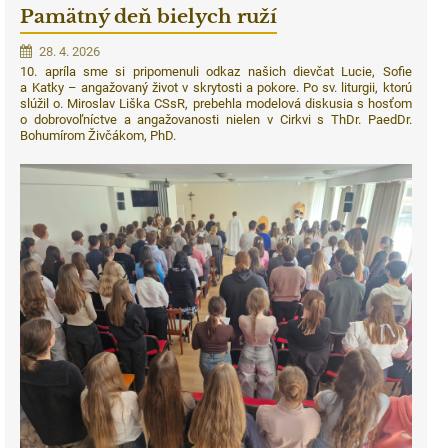
Pamätný deň bielych ruží
28. 4. 2026
10. apríla sme si pripomenuli odkaz našich dievčat Lucie, Sofie
a Katky – angažovaný život v skrytosti a pokore. P
o sv. liturgii, ktorú
slúžil o. Miroslav Liška CSsR
, prebehla modelová diskusia s hosťom
o dobrovoľníctve a angažovanosti nielen v Cirkvi s ThDr. PaedDr.
Bohumírom Živčákom, PhD.