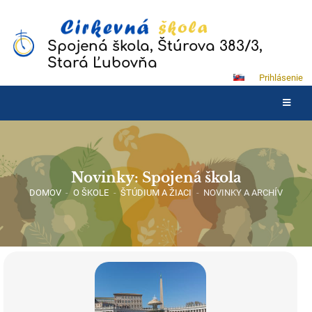
Spojená škola, Štúrova 383/3,
Stará Ľubovňa
Prihlásenie
Novinky: Spojená škola
DOMOV
-
O ŠKOLE
-
ŠTÚDIUM A ŽIACI
-
NOVINKY A ARCHÍV