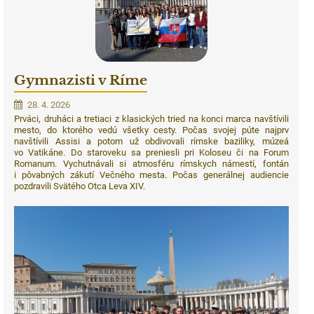
Gymnazisti v Ríme
28. 4. 2026
Prváci, druháci a tretiaci z klasických tried na konci marca navštívili
mesto, do ktorého vedú všetky cesty. Počas svojej púte najprv
navštívili Assisi a potom už obdivovali rímske baziliky, múzeá
vo Vatikáne. Do staroveku sa preniesli pri Koloseu či na Forum
Romanum. Vychutnávali si atmosféru rímskych námestí, fontán
i pôvabných zákutí Večného mesta. Počas generálnej audiencie
pozdravili Svätého Otca Leva XIV.