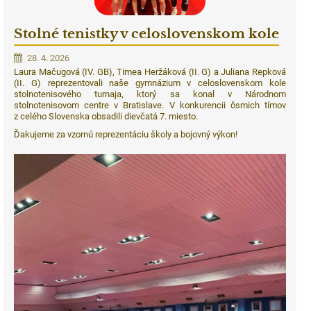
Stolné tenistky v celoslovenskom kole
28. 4. 2026
Laura Mačugová (IV. GB), Timea Heržáková (II. G) a Juliana Repková
(II. G) reprezentovali naše gymnázium v celoslovenskom kole
stolnotenisového turnaja, ktorý sa konal v Národnom
stolnotenisovom centre v Bratislave. V konkurencii ôsmich tímov
z celého Slovenska obsadili dievčatá 7. miesto.
Ďakujeme za vzornú reprezentáciu školy a bojovný výkon!