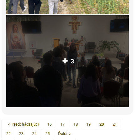
3
Predchádzajúci
16
17
18
19
20
21
22
23
24
25
Ďalší